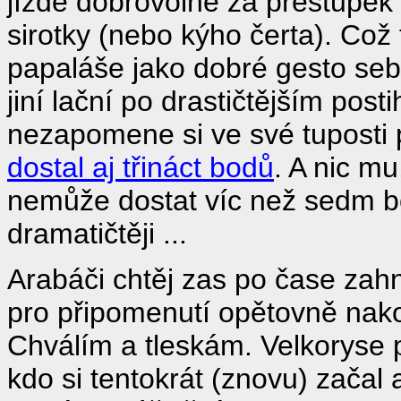
jízdě dobrovolně za přestupek
sirotky (nebo kýho čerta). Což 
papaláše jako dobré gesto seb
jiní lační po drastičtějším posti
nezapomene si ve své tuposti p
dostal aj třináct bodů
. A nic mu
nemůže dostat víc než sedm bo
dramatičtěji ...
Arabáči chtěj zas po čase zahna
pro připomenutí opětovně nako
Chválím a tleskám. Velkoryse p
kdo si tentokrát (znovu) začal