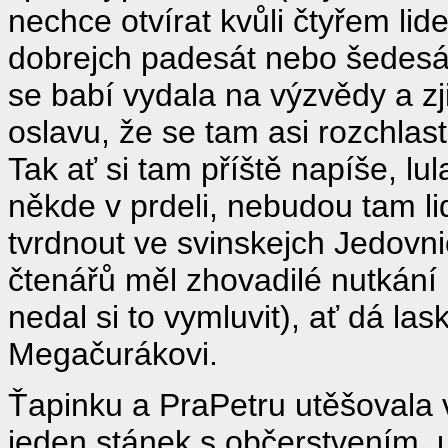
nechce otvírat kvůli čtyřem lid
dobrejch padesát nebo šedesát,
se babí vydala na výzvědy a zj
oslavu, že se tam asi rozchlast
Tak ať si tam příště napíše, lu
někde v prdeli, nebudou tam li
tvrdnout ve svinskejch Jedovn
čtenářů měl zhovadilé nutkání 
nedal si to vymluvit), ať dá l
Megačurákovi.
Ťapinku a PraPetru utěšovala v
jeden stánek s občerstvením, u 