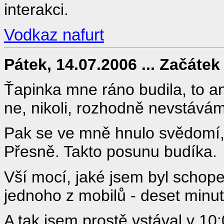
interakci.
Vodkaz nafurt
Pátek, 14.07.2006 ... Začátek 
Ťapinka mne ráno budila, to an
ne, nikoli, rozhodně nevstávám 
Pak se ve mně hnulo svědomí, 
Přesně. Takto posunu budíka.
Vší mocí, jaké jsem byl schope
jednoho z mobilů - deset minut,
A tak jsem prostě vstával v 10: