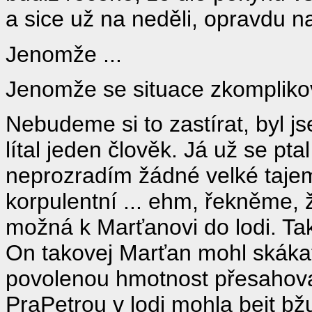
a sice už na neděli, opravdu n
Jenomže ...
Jenomže se situace zkompliko
Nebudeme si to zastírat, byl js
lítal jeden člověk. Já už se pta
neprozradím žádné velké tajem
korpulentní ... ehm, řekněme, ž
možná k Marťanovi do lodi. Tak
On takovej Marťan mohl skáka
povolenou hmotnost přesahova
PraPetrou v lodi mohla bejt b