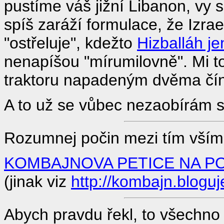
pustíme váš jižní Libanon, vy 
spíš zaráží formulace, že Izra
"ostřeluje", kdežto
Hizballáh je
nenapíšou "mírumilovně". Mi t
traktoru napadeným dvěma číns
A to už se vůbec nezaobírám sé
Rozumnej počin mezi tím vším 
KOMBAJNOVA PETICE NA P
(jinak viz
http://kombajn.bloguj
Abych pravdu řekl, to všechno 