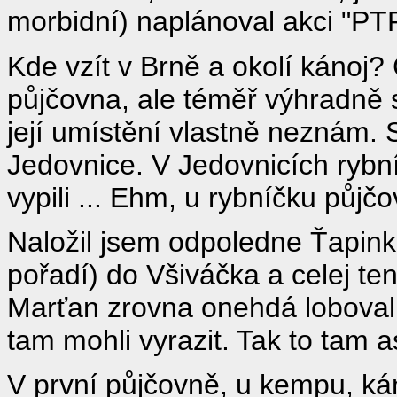
morbidní) naplánoval akci "PTP
Kde vzít v Brně a okolí kánoj?
půjčovna, ale téměř výhradně 
její umístění vlastně neznám. 
Jedovnice. V Jedovnicích rybníč
vypili ... Ehm, u rybníčku půjč
Naložil jsem odpoledne Ťapink
pořadí) do Všiváčka a celej te
Marťan zrovna onehdá loboval
tam mohli vyrazit. Tak to tam
V první půjčovně, u kempu, kán