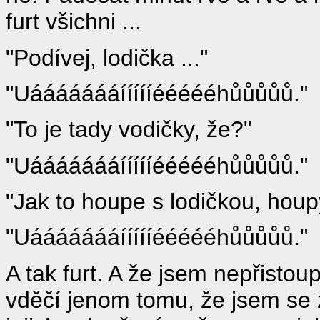
furt všichni ...
"Podívej, lodička ..."
"Uáááááááíííííéééééhůůůůů."
"To je tady vodičky, že?"
"Uáááááááíííííéééééhůůůůů."
"Jak to houpe s lodičkou, houp
"Uáááááááíííííéééééhůůůůů."
A tak furt. A že jsem nepřisto
vděčí jenom tomu, že jsem s