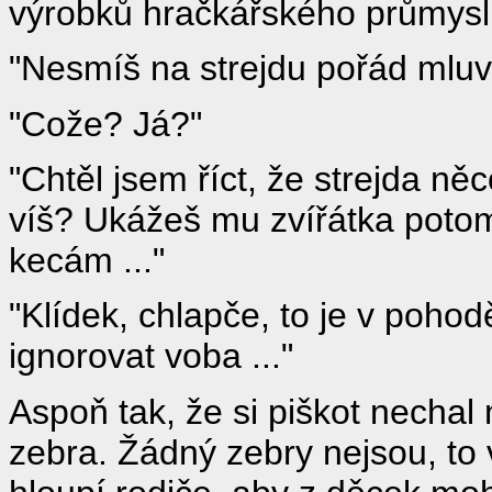
výrobků hračkářského průmyslu
"Nesmíš na strejdu pořád mluvit
"Cože? Já?"
"Chtěl jsem říct, že strejda ně
víš? Ukážeš mu zvířátka potom.
kecám ..."
"Klídek, chlapče, to je v poho
ignorovat voba ..."
Aspoň tak, že si piškot nechal
zebra. Žádný zebry nejsou, to v