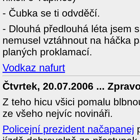
- Čubka se ti odvděčí.
- Dlouhá předlouhá léta jsem s
nemusel vztáhnout na háčka p
planých proklamací.
Vodkaz nafurt
Čtvrtek, 20.07.2006 ... Zprav
Z teho hicu všici pomalu blbno
ze všeho nejvíc novináři.
Policejní prezident načapanej
p