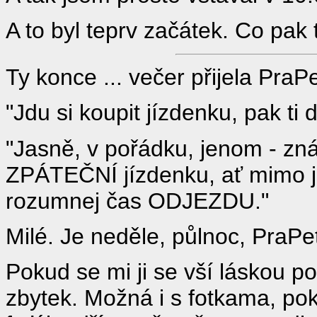
A to byl teprv začátek. Co pak t
Ty konce ... večer přijela PraP
"Jdu si koupit jízdenku, pak ti
"Jasně, v pořádku, jenom - zná
ZPÁTEČNÍ jízdenku, ať mimo ji
rozumnej čas ODJEZDU."
Milé. Je neděle, půlnoc, PraPet
Pokud se mi ji se vší láskou po
zbytek. Možná i s fotkama, pok