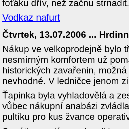
foťáku dřív, než začnu strnadit
Vodkaz nafurt
Čtvrtek, 13.07.2006 ... Hrdi
Nákup ve velkoprodejně bylo tř
nesmírným komfortem už pomal
historických zavařenin, možná
nevhodné. V ledničce jenom z
Ťapinka byla vyhladovělá a zes
vůbec nákupní anabázi zvládla,
pultíku pro kus žvance operati