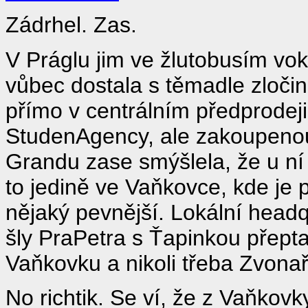
Zádrhel. Zas.
V Práglu jim ve žlutobusím vo
vůbec dostala s těmadle zloči
přímo v centrálním předprodeji
StudenAgency, ale zakoupeno
Grandu zase smýšlela, že u ní
to jedině ve Vaňkovce, kde je p
nějaký pevnější. Lokální headq
šly PraPetra s Ťapinkou přept
Vaňkovku a nikoli třeba Zvonař
No richtik. Se ví, že z Vaňkov