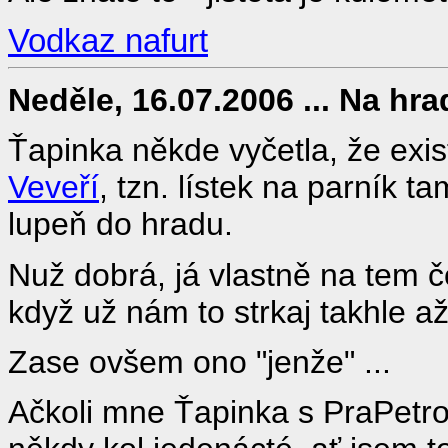
Vodkaz nafurt
Neděle, 16.07.2006 ... Na hrad
Ťapinka někde vyčetla, že exi
Veveří
, tzn. lístek na parník t
lupeň do hradu.
Nuž dobrá, já vlastně na tem č
když už nám to strkaj takhle až
Zase ovšem ono "jenže" ...
Ačkoli mne Ťapinka s PraPetrou