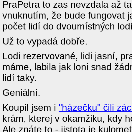
PraPetra to zas nevzdala až ta
vnuknutím, že bude fungovat j
počet lidí do dvoumístných lodí
Už to vypadá dobře.
Lodi rezervované, lidi jasní, 
máme, labila jak loni snad žá
lidí taky.
Geniální.
Koupil jsem i
"házečku" čili zá
krám, kterej v okamžiku, kdy 
Ale znáte to - jistota je kulomet