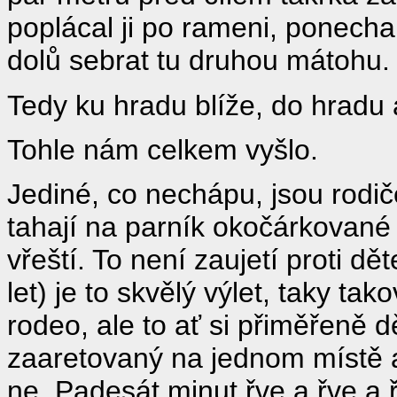
poplácal ji po rameni, ponechal 
dolů sebrat tu druhou mátohu.
Tedy ku hradu blíže, do hradu 
Tohle nám celkem vyšlo.
Jediné, co nechápu, jsou rodiče
tahají na parník okočárkované
vřeští. To není zaujetí proti dě
let) je to skvělý výlet, taky tak
rodeo, ale to ať si přiměřeně d
zaaretovaný na jednom místě 
ne. Padesát minut řve a řve a řv