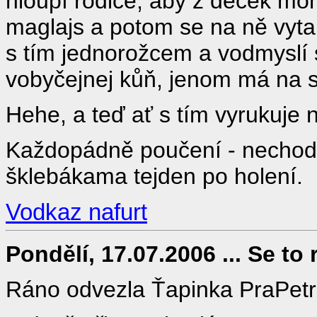
hloupí rodiče, aby z děcek mohl
maglajs a potom se na ně vyta
s tím jednorožcem a vodmyslí si
vobyčejnej kůň, jenom má na 
Hehe, a teď ať s tím vyrukuje n
Každopádně poučení - nechod
šklebákama tejden po holení.
Vodkaz nafurt
Pondělí, 17.07.2006 ... Se to r
Ráno odvezla Ťapinka PraPetr