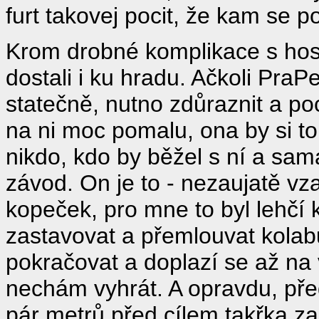
furt takovej pocit, že kam se p
Krom drobné komplikace s hos
dostali i ku hradu. Ačkoli Pra
statečně, nutno zdůraznit a poc
na ni moc pomalu, ona by si to
nikdo, kdo by běžel s ní a sa
závod. On je to - nezaujatě vz
kopeček, pro mne to byl lehčí 
zastavovat a přemlouvat kolab
pokračovat a doplazí se až na
nechám vyhrát. A opravdu, před
pár metrů před cílem takřka zast