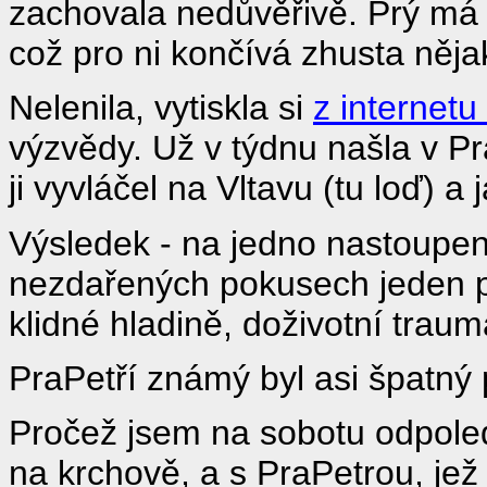
zachovala nedůvěřivě. Prý má
což pro ni končívá zhusta něja
Nelenila, vytiskla si
z internetu
výzvědy. Už v týdnu našla v Pr
ji vyvláčel na Vltavu (tu loď) a j
Výsledek - na jedno nastoupe
nezdařených pokusech jeden p
klidné hladině, doživotní traum
PraPetří známý byl asi špatný
Pročež jsem na sobotu odpoled
na krchově, a s PraPetrou, jež 