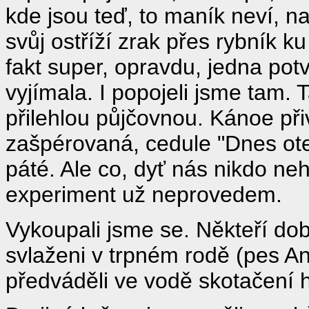
kde jsou teď, to maník neví, na
svůj ostříží zrak přes rybník k
fakt super, opravdu, jedna po
vyjímala. I popojeli jsme tam. 
přilehlou půjčovnou. Kánoe p
zašpérovaná, cedule "Dnes ote
páté. Ale co, dyť nás nikdo neh
experiment už neprovedem.
Vykoupali jsme se. Někteří dobr
svlaženi v trpném rodě (pes A
předváděli ve vodě skotačení 