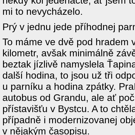
někdy kol jedenácté, ať jsem to
mi to nevycházelo.
Prý v jednu jede příhodnej par
To máme ve dvě pod hradem výs
kilometr, avšak minimálně záv
beztak jízlivě namyslela Ťapina
další hodina, to jsou už tři od
u parníku a hodina zpátky. Pra
autobus od Grandu, ale ať počí
přístavišťu v Bystcu. A to chtě
případně i modernizovanej objek
v nějakým časopisu.