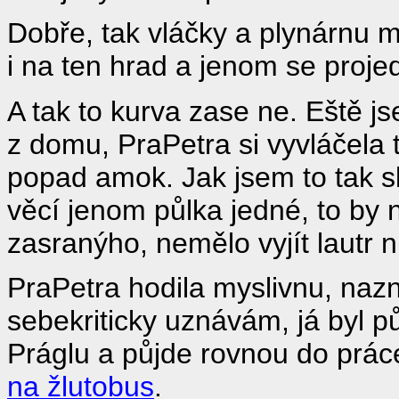
Dobře, tak vláčky a plynárnu 
i na ten hrad a jenom se proje
A tak to kurva zase ne. Eště j
z domu, PraPetra si vyvláčela
popad amok. Jak jsem to tak sl
věcí jenom půlka jedné, to by 
zasranýho, nemělo vyjít lautr ni
PraPetra hodila myslivnu, nazn
sebekriticky uznávám, já byl 
Práglu a půjde rovnou do práce
na žlutobus
.