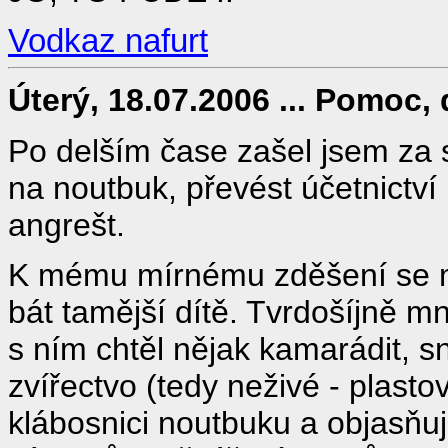
Vodkaz nafurt
Úterý, 18.07.2006 ... Pomoc, d
Po delším čase zašel jsem za
na noutbuk, převést účetnictví
angrešt.
K mému mírnému zděšení se mn
bát tamější dítě. Tvrdošíjně mn
s ním chtěl nějak kamarádit, s
zvířectvo (tedy neživé - plast
klábosnici noutbuku a objasňuj