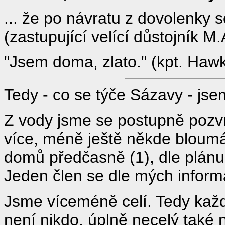
... že po návratu z dovolenky s
(zastupující velící důstojník M
"Jsem doma, zlato." (kpt. Haw
Tedy - co se týče Sázavy - jse
Z vody jsme se postupně pozvr
více, méně ještě někde bloumá.
domů předčasně (1), dle plánu (
Jeden člen se dle mých inform
Jsme víceméně celí. Tedy každ
není nikdo, úplně necelý také 