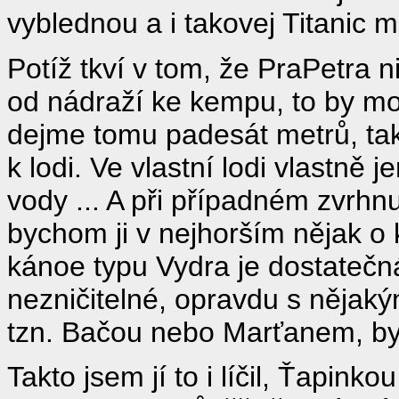
vyblednou a i takovej Titanic m
Potíž tkví v tom, že PraPetra n
od nádraží ke kempu, to by m
dejme tomu padesát metrů, ta
k lodi. Ve vlastní lodi vlastně
vody ... A při případném zvrhnu
bychom ji v nejhorším nějak o 
kánoe typu Vydra je dostatečná,
nezničitelné, opravdu s něja
tzn. Bačou nebo Marťanem, by 
Takto jsem jí to i líčil, Ťapi