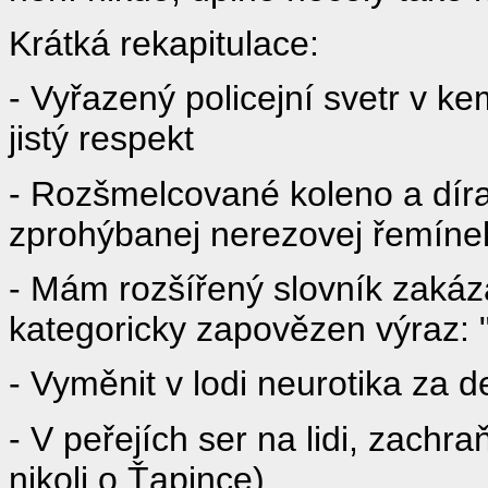
Krátká rekapitulace:
- Vyřazený policejní svetr v k
jistý respekt
- Rozšmelcované koleno a díra
zprohýbanej nerezovej řemíne
- Mám rozšířený slovník zakáz
kategoricky zapovězen výraz: "T
- Vyměnit v lodi neurotika za d
- V peřejích ser na lidi, zachr
nikoli o Ťapince)