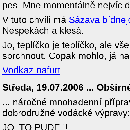
pes. Mne momentálně nejvíc děs
V tuto chvíli má
Sázava bídnej
Nespekách a klesá.
Jo, teplíčko je teplíčko, ale v
sprchnout. Copak mohlo, já na
Vodkaz nafurt
Středa, 19.07.2006 ... Obšírn
... náročné mnohadenní přípra
dobrodružné vodácké výpravy:
JO, TO PUDE !!