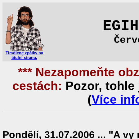
EGIH
Červ
Tímdlenc zpátky na
titulní stranu.
*** Nezapomeňte obz
cestách:
Pozor, tohle 
(
Více inf
Pondělí, 31.07.2006 ... "A vy n