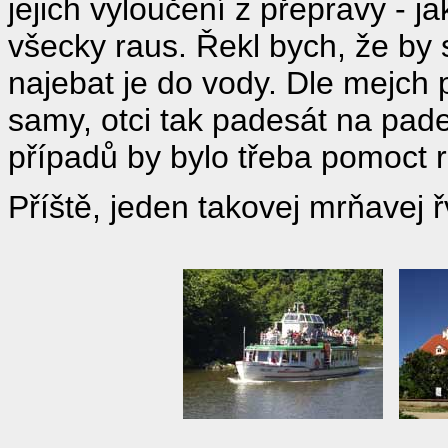
jejich vyloučení z přepravy - 
všecky raus. Řekl bych, že by s
najebat je do vody. Dle mejch
samy, otci tak padesát na pad
případů by bylo třeba pomoct 
Příště, jeden takovej mrňavej ř